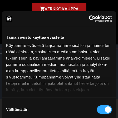
VERKKOKAUPPA
Tämä sivusto käyttää evästeitä
Käytämme evästeitä tarjoamamme sisällön ja mainosten
räätälöimiseen, sosiaalisen median ominaisuuksien
tukemiseen ja kävijämäärämme analysoimiseen. Lisäksi
jaamme sosiaalisen median, mainosalan ja analytiikka-
alan kumppaneillemme tietoja siitä, miten käytät
Kategoria:
sivustoamme. Kumppanimme voivat yhdistää näitä
tietoja muihin tietoihin, joita olet antanut heille tai joita on
Hiontanesteet
kerätty, kun olet käyttänyt heidän palvelujaan.
Suostumuksen
Suomen Terätuonti Oy
Välttämätön
valinta