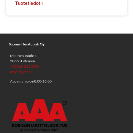
Tuotetiedot »
Suomen Terätuonti Oy
Muurassuontie 4
20660 Littoinen
+358 (2) 251 3780
myynti@stt.as
Avoinna ma-pe 8.00-16.00