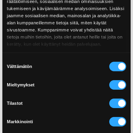
räätälöimiseen, sosiaalisen median ominaisuuksien
Neste Hydraulic HLP 100
tukemiseen ja kävijämäärämme analysoimiseen. Lisäksi
jaamme sosiaalisen median, mainosalan ja analytiikka-
Neste Hydraulic HLP 100 on teollisuuden hydrauliöljy,
alan kumppaneillemme tietoja siitä, miten käytät
joka on valmistettu korkealaatuisesta
mineraaliperusöljystä. Neste Hydraulic HLP 100:n
sivustoamme. Kumppanimme voivat yhdistää näitä
lisäaineistus antaa tehokkaan suojan kulumista,
tietoja muihin tietoihin, joita olet antanut heille tai joita on
korroosiota, hapettumista ja vaahtoamista vastaan.
kerätty, kun olet käyttänyt heidän palvelujaan.
Tuotetiedot »
Suostumuksen
Välttämätön
valinta
Mieltymykset
Neste Hydraulic HLP 150
Neste Hydraulic HLP 150 on teollisuuden hydrauliöljy,
Tilastot
joka on valmistettu korkealaatuisesta
mineraaliperusöljystä. Neste Hydraulic HLP 150:n
lisäaineistus antaa tehokkaan suojan kulumista,
Markkinointi
korroosiota, hapettumista ja vaahtoamista vastaan.