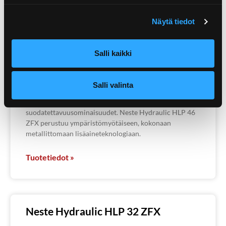
Tuotetiedot »
Näytä tiedot
Salli kaikki
Neste Hydraulic HLP ZFX 46
Neste Hydraulic HLP 46 ZFX on sinkitön
Salli valinta
tuhkautumaton korkealaatuinen teollisuushydrauliöljy.
Sillä on erinomaiset kulumisenesto- ja
suodatettavuusominaisuudet. Neste Hydraulic HLP 46
ZFX perustuu ympäristömyötäiseen, kokonaan
metallittomaan lisäaineteknologiaan.
Tuotetiedot »
Neste Hydraulic HLP 32 ZFX