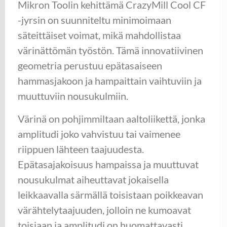
Mikron Toolin kehittämä CrazyMill Cool CF
-jyrsin on suunniteltu minimoimaan
säteittäiset voimat, mikä mahdollistaa
värinättömän työstön. Tämä innovatiivinen
geometria perustuu epätasaiseen
hammasjakoon ja hampaittain vaihtuviin ja
muuttuviin nousukulmiin.
Värinä on pohjimmiltaan aaltoliikettä, jonka
amplitudi joko vahvistuu tai vaimenee
riippuen lähteen taajuudesta.
Epätasajakoisuus hampaissa ja muuttuvat
nousukulmat aiheuttavat jokaisella
leikkaavalla särmällä toisistaan poikkeavan
värähtelytaajuuden, jolloin ne kumoavat
toisiaan ja amplitudi on huomattavasti