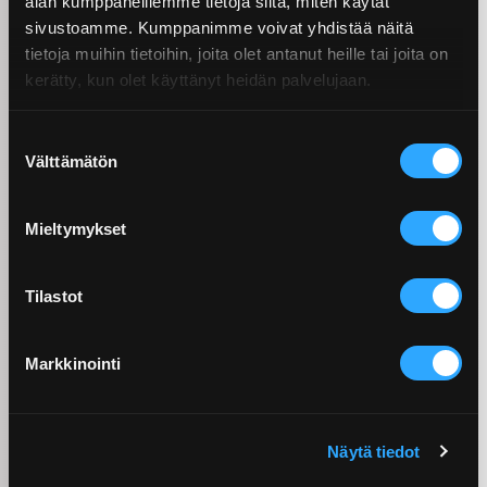
alan kumppaneillemme tietoja siitä, miten käytät
jyrsintappien mukaisesti suoraan
sivustoamme. Kumppanimme voivat yhdistää näitä
leikkuuprosessiin suuntautuva jäähdytys
tietoja muihin tietoihin, joita olet antanut heille tai joita on
tapin läpi, sekä lastunkatkourat lyhyiden ja
kerätty, kun olet käyttänyt heidän palvelujaan.
helposti hallittavien lastujen takaamiseksi.
Suostumuksen
Välttämätön
valinta
Mieltymykset
Tilastot
Markkinointi
Näytä tiedot