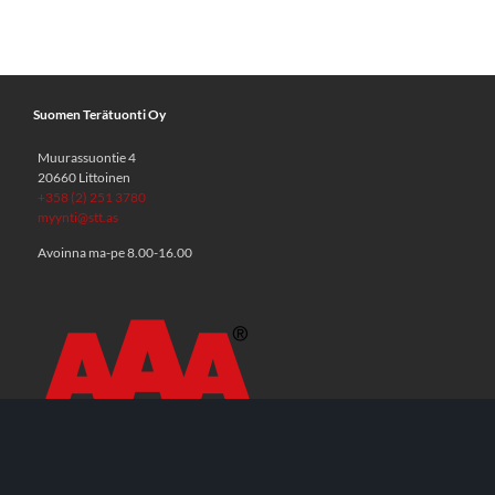
Suomen Terätuonti Oy
Muurassuontie 4
20660 Littoinen
+358 (2) 251 3780
myynti@stt.as
Avoinna ma-pe 8.00-16.00