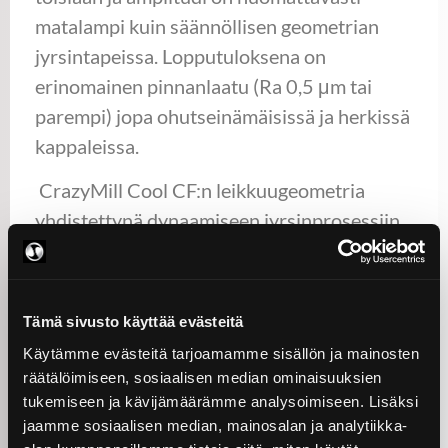
matalampi kuin säännöllisen geometrian
jyrsintapeissa. Lopputuloksena on
erinomainen pinnanlaatu (Ra 0,5 μm tai
parempi) jopa ohutseinämäisissä ja herkissä
kappaleissa.
CrazyMill Cool CF:n leikkuugeometria
yhdistettynä dynaamiseen jyrsinprosessiin
tekee tästä optimaalisen jyrsimen
ohutseinämäisiin ja muuten värinäherkkiin
kappaleisiin. Tämä jyrsin on erittäin tehokas,
Tämä sivusto käyttää evästeitä
tarkka ja käytössä hiljainen jyrsintappi. CF -
Käytämme evästeitä tarjoamamme sisällön ja mainosten
jyrsintappia on saatavissa halkaisijoille 1-8
räätälöimiseen, sosiaalisen median ominaisuuksien
mm ja 3xD sekä 4xD pituisina. Tässä
tukemiseen ja kävijämäärämme analysoimiseen. Lisäksi
jaamme sosiaalisen median, mainosalan ja analytiikka-
jyrsintapissa on Mikron Toolin muidenkin