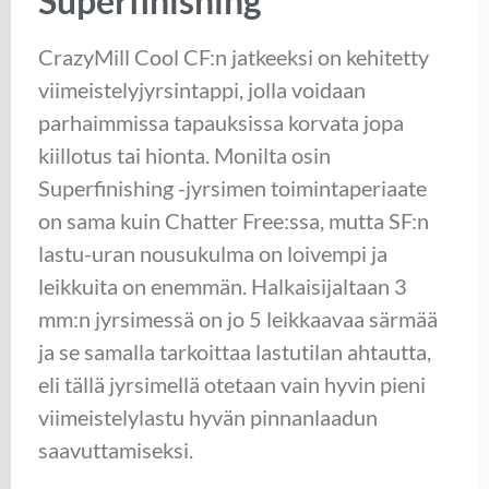
Superfinishing
CrazyMill Cool CF:n jatkeeksi on kehitetty
viimeistelyjyrsintappi, jolla voidaan
parhaimmissa tapauksissa korvata jopa
kiillotus tai hionta. Monilta osin
Superfinishing -jyrsimen toimintaperiaate
on sama kuin Chatter Free:ssa, mutta SF:n
lastu-uran nousukulma on loivempi ja
leikkuita on enemmän. Halkaisijaltaan 3
mm:n jyrsimessä on jo 5 leikkaavaa särmää
ja se samalla tarkoittaa lastutilan ahtautta,
eli tällä jyrsimellä otetaan vain hyvin pieni
viimeistelylastu hyvän pinnanlaadun
saavuttamiseksi.