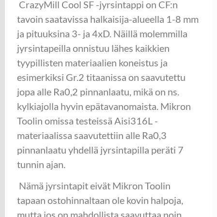
CrazyMill Cool SF -jyrsintappi on CF:n
tavoin saatavissa halkaisija-alueella 1-8 mm
ja pituuksina 3- ja 4xD. Näillä molemmilla
jyrsintapeilla onnistuu lähes kaikkien
tyypillisten materiaalien koneistus ja
esimerkiksi Gr.2 titaanissa on saavutettu
jopa alle Ra0,2 pinnanlaatu, mikä on ns.
kylkiajolla hyvin epätavanomaista. Mikron
Toolin omissa testeissä Aisi316L -
materiaalissa saavutettiin alle Ra0,3
pinnanlaatu yhdellä jyrsintapilla peräti 7
tunnin ajan.
Nämä jyrsintapit eivät Mikron Toolin
tapaan ostohinnaltaan ole kovin halpoja,
mutta jos on mahdollista saavuttaa noin