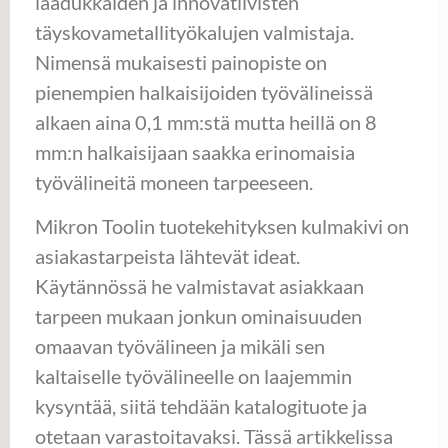
laadukkaiden ja innovatiivisten
täyskovametallityökalujen valmistaja.
Nimensä mukaisesti painopiste on
pienempien halkaisijoiden työvälineissä
alkaen aina 0,1 mm:stä mutta heillä on 8
mm:n halkaisijaan saakka erinomaisia
työvälineitä moneen tarpeeseen.
Mikron Toolin tuotekehityksen kulmakivi on
asiakastarpeista lähtevät ideat.
Käytännössä he valmistavat asiakkaan
tarpeen mukaan jonkun ominaisuuden
omaavan työvälineen ja mikäli sen
kaltaiselle työvälineelle on laajemmin
kysyntää, siitä tehdään katalogituote ja
otetaan varastoitavaksi. Tässä artikkelissa