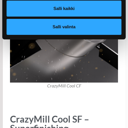
Salli kaikki
Salli valinta
CrazyMill Cool CF
CrazyMill Cool SF –