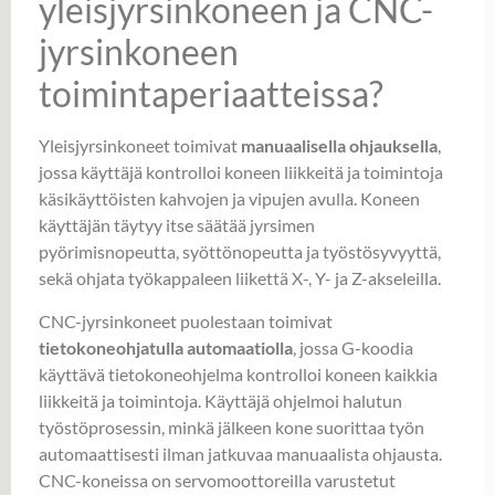
yleisjyrsinkoneen ja CNC-
jyrsinkoneen
toimintaperiaatteissa?
Yleisjyrsinkoneet toimivat
manuaalisella ohjauksella
,
jossa käyttäjä kontrolloi koneen liikkeitä ja toimintoja
käsikäyttöisten kahvojen ja vipujen avulla. Koneen
käyttäjän täytyy itse säätää jyrsimen
pyörimisnopeutta, syöttönopeutta ja työstösyvyyttä,
sekä ohjata työkappaleen liikettä X-, Y- ja Z-akseleilla.
CNC-jyrsinkoneet puolestaan toimivat
tietokoneohjatulla automaatiolla
, jossa G-koodia
käyttävä tietokoneohjelma kontrolloi koneen kaikkia
liikkeitä ja toimintoja. Käyttäjä ohjelmoi halutun
työstöprosessin, minkä jälkeen kone suorittaa työn
automaattisesti ilman jatkuvaa manuaalista ohjausta.
CNC-koneissa on servomoottoreilla varustetut