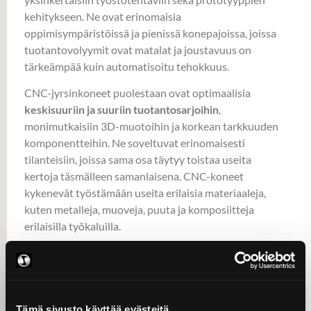
kehitykseen. Ne ovat erinomaisia
oppimisympäristöissä ja pienissä konepajoissa, joissa
tuotantovolyymit ovat matalat ja joustavuus on
tärkeämpää kuin automatisoitu tehokkuus.
CNC-jyrsinkoneet puolestaan ovat optimaalisia
keskisuuriin ja suuriin tuotantosarjoihin
,
monimutkaisiin 3D-muotoihin ja korkean tarkkuuden
komponentteihin. Ne soveltuvat erinomaisesti
tilanteisiin, joissa sama osa täytyy toistaa useita
kertoja täsmälleen samanlaisena. CNC-koneet
kykenevät työstämään useita erilaisia materiaaleja,
kuten metalleja, muoveja, puuta ja komposiitteja
erilaisilla työkaluilla.
Konepajateollisuudessa tarvitaan usein molempia
konetyyppejä toisiaan täydentävinä työkaluina.
Asiantuntijamme voivat auttaa määrittämään juuri
teidän tuotantonne tarpeisiin sopivimmat
Tämä sivusto käyttää evästeitä