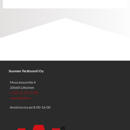
Suomen Terätuonti Oy
Muurassuontie 4
20660 Littoinen
+358 (2) 251 3780
myynti@stt.as
Avoinna ma-pe 8.00-16.00