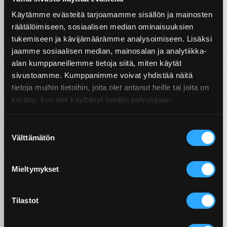
työstökoneet ja työkalut.
Käytämme evästeitä tarjoamamme sisällön ja mainosten
Mitkä ovat
räätälöimiseen, sosiaalisen median ominaisuuksien
tukemiseen ja kävijämäärämme analysoimiseen. Lisäksi
yleisjyrsinkoneen ja CNC-
jaamme sosiaalisen median, mainosalan ja analytiikka-
jyrsinkoneen edut ja
alan kumppaneillemme tietoja siitä, miten käytät
sivustoamme. Kumppanimme voivat yhdistää näitä
haasteet?
tietoja muihin tietoihin, joita olet antanut heille tai joita on
kerätty, kun olet käyttänyt heidän palvelujaan.
Yleisjyrsinkoneiden suurimpia etuja ovat
alhaisemmat
hankintakustannukset
, yksinkertaisempi rakenne ja
Suostumuksen
käytön helppous ilman ohjelmointitaitoja. Ne ovat
Välttämätön
valinta
myös joustavampia nopeissa muutoksissa ja pienissä
korjauksissa. Haasteina ovat kuitenkin riippuvuus
Mieltymykset
käyttäjän taidoista, hitaampi tuotantonopeus,
vaikeampi toistettavuus ja rajoittuneempi geometrinen
monimutkaisuus.
Tilastot
CNC-jyrsinkoneiden vahvuuksia ovat
tarkkuus,