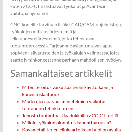
kuten ZCC-CT:n lastuavat työkalut ja Avantecin
vaihtopalajyrsimet.
CNC-koneille tarvitaan lisäksi CAD/CAM-ohjelmistoja,
työkalujen mittausjärjestelmiä ja
leikkuunestejärjestelmiä, jotka tehostavat
tuotantoprosessia. Tarjoamme asiantuntevaa apua
sopivien lisävarusteiden ja työkalujen valinnassa, jotta
saatte jyrsinkoneestanne parhaan mahdollisen hyödyn.
Samankaltaiset artikkelit
Miten teroitus vaikuttaa terän käyttöikään ja
koneistuslaatuun?
Modernien sorvausmenetelmien vaikutus
tuotannon tehokkuuteen
Tehosta tuotantoasi laadukkailla ZCC-CT terillä
Milloin työkalun pinnoitus kannattaa uusia?
Kovametalliterien elinkaari oikean huollon avulla