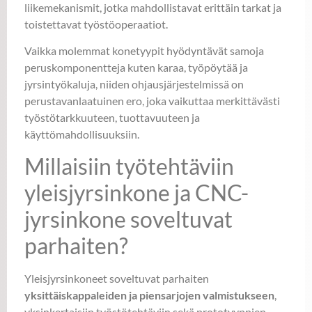
liikemekanismit, jotka mahdollistavat erittäin tarkat ja
toistettavat työstöoperaatiot.
Vaikka molemmat konetyypit hyödyntävät samoja
peruskomponentteja kuten karaa, työpöytää ja
jyrsintyökaluja, niiden ohjausjärjestelmissä on
perustavanlaatuinen ero, joka vaikuttaa merkittävästi
työstötarkkuuteen, tuottavuuteen ja
käyttömahdollisuuksiin.
Millaisiin työtehtäviin
yleisjyrsinkone ja CNC-
jyrsinkone soveltuvat
parhaiten?
Yleisjyrsinkoneet soveltuvat parhaiten
yksittäiskappaleiden ja piensarjojen valmistukseen
,
yksinkertaisiin työstötehtäviin sekä prototyyppien