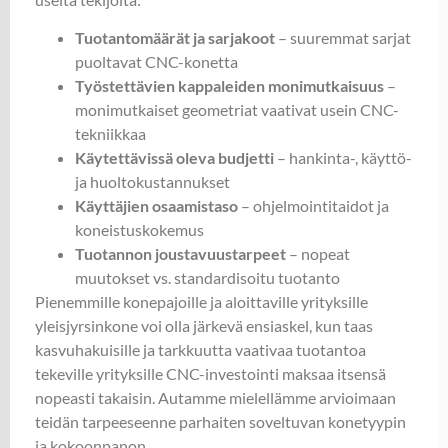
Tuotantomäärät ja sarjakoot
– suuremmat sarjat
puoltavat CNC-konetta
Työstettävien kappaleiden monimutkaisuus
–
monimutkaiset geometriat vaativat usein CNC-
tekniikkaa
Käytettävissä oleva budjetti
– hankinta-, käyttö-
ja huoltokustannukset
Käyttäjien osaamistaso
– ohjelmointitaidot ja
koneistuskokemus
Tuotannon joustavuustarpeet
– nopeat
muutokset vs. standardisoitu tuotanto
Pienemmille konepajoille ja aloittaville yrityksille
yleisjyrsinkone voi olla järkevä ensiaskel, kun taas
kasvuhakuisille ja tarkkuutta vaativaa tuotantoa
tekeville yrityksille CNC-investointi maksaa itsensä
nopeasti takaisin. Autamme mielellämme arvioimaan
teidän tarpeeseenne parhaiten soveltuvan konetyypin
ja kokoonpanon.