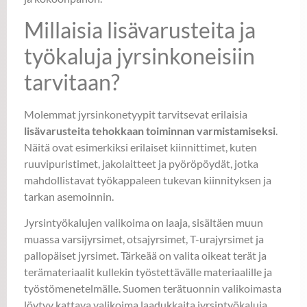
Millaisia lisävarusteita ja
työkaluja jyrsinkoneisiin
tarvitaan?
Molemmat jyrsinkonetyypit tarvitsevat erilaisia
lisävarusteita tehokkaan toiminnan varmistamiseksi
.
Näitä ovat esimerkiksi erilaiset kiinnittimet, kuten
ruuvipuristimet, jakolaitteet ja pyöröpöydät, jotka
mahdollistavat työkappaleen tukevan kiinnityksen ja
tarkan asemoinnin.
Jyrsintyökalujen valikoima on laaja, sisältäen muun
muassa varsijyrsimet, otsajyrsimet, T-urajyrsimet ja
pallopäiset jyrsimet. Tärkeää on valita oikeat terät ja
terämateriaalit kullekin työstettävälle materiaalille ja
työstömenetelmälle. Suomen terätuonnin valikoimasta
löytyy kattava valikoima laadukkaita jyrsintyökaluja,