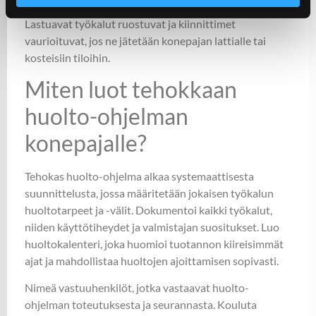
tarkkuutensa, kun niitä säilytetään huolimattomasti.
Lastuavat työkalut ruostuvat ja kiinnittimet
vaurioituvat, jos ne jätetään konepajan lattialle tai
kosteisiin tiloihin.
Miten luot tehokkaan
huolto-ohjelman
konepajalle?
Tehokas huolto-ohjelma alkaa systemaattisesta
suunnittelusta, jossa määritetään jokaisen työkalun
huoltotarpeet ja -välit. Dokumentoi kaikki työkalut,
niiden käyttötiheydet ja valmistajan suositukset. Luo
huoltokalenteri, joka huomioi tuotannon kiireisimmät
ajat ja mahdollistaa huoltojen ajoittamisen sopivasti.
Nimeä vastuuhenkilöt, jotka vastaavat huolto-
ohjelman toteutuksesta ja seurannasta. Kouluta