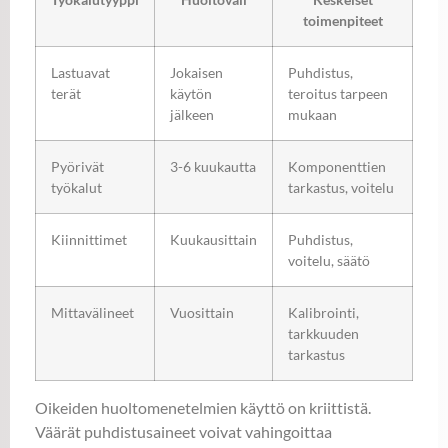
toimenpiteet
Lastuavat
Jokaisen
Puhdistus,
terät
käytön
teroitus tarpeen
jälkeen
mukaan
Pyörivät
3-6 kuukautta
Komponenttien
työkalut
tarkastus, voitelu
Kiinnittimet
Kuukausittain
Puhdistus,
voitelu, säätö
Mittavälineet
Vuosittain
Kalibrointi,
tarkkuuden
tarkastus
Oikeiden huoltomenetelmien käyttö on kriittistä.
Väärät puhdistusaineet voivat vahingoittaa