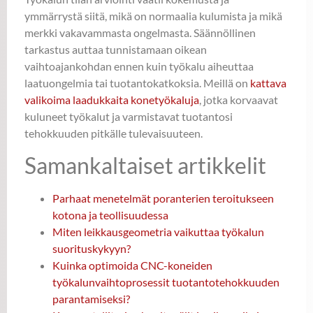
ymmärrystä siitä, mikä on normaalia kulumista ja mikä
merkki vakavammasta ongelmasta. Säännöllinen
tarkastus auttaa tunnistamaan oikean
vaihtoajankohdan ennen kuin työkalu aiheuttaa
laatuongelmia tai tuotantokatkoksia. Meillä on
kattava
valikoima laadukkaita konetyökaluja
, jotka korvaavat
kuluneet työkalut ja varmistavat tuotantosi
tehokkuuden pitkälle tulevaisuuteen.
Samankaltaiset artikkelit
Parhaat menetelmät poranterien teroitukseen
kotona ja teollisuudessa
Miten leikkausgeometria vaikuttaa työkalun
suorituskykyyn?
Kuinka optimoida CNC-koneiden
työkalunvaihtoprosessit tuotantotehokkuuden
parantamiseksi?