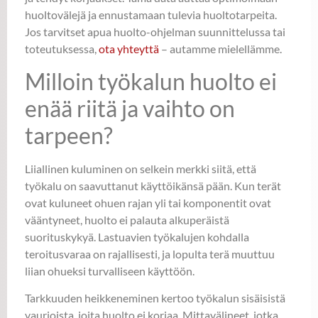
huoltovälejä ja ennustamaan tulevia huoltotarpeita.
Jos tarvitset apua huolto-ohjelman suunnittelussa tai
toteutuksessa,
ota yhteyttä
– autamme mielellämme.
Milloin työkalun huolto ei
enää riitä ja vaihto on
tarpeen?
Liiallinen kuluminen on selkein merkki siitä, että
työkalu on saavuttanut käyttöikänsä pään. Kun terät
ovat kuluneet ohuen rajan yli tai komponentit ovat
vääntyneet, huolto ei palauta alkuperäistä
suorituskykyä. Lastuavien työkalujen kohdalla
teroitusvaraa on rajallisesti, ja lopulta terä muuttuu
liian ohueksi turvalliseen käyttöön.
Tarkkuuden heikkeneminen kertoo työkalun sisäisistä
vaurioista, joita huolto ei korjaa. Mittavälineet, jotka