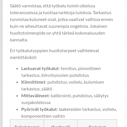
Säätö varmistaa, että työkalu toimii oikeissa
toleransseissa ja tuottaa tarkkoja tuloksia. Tarkastus
tunnistaa kuluneet osat, jotka vaativat vaihtoa ennen
kuin ne aiheuttavat suurempia ongelmia. Jokainen
huoltotoimenpide on yhtä tärkeä kokonaisuuden
kannalta.
Eri työkalutyyppien huoltotarpeet vaihtelevat
merkittävästi:
Lastuavat työkalut
: teroitus, pinnoitteen
tarkastus, kiinnitysosien puhdistus
Kiinnittimet
: puhdistus, voitelu, kulumisen
tarkastus, säätö
Mittavälineet
: kalibrointi, puhdistus, säilytys
suojakotelossa
Pyörivät työkalut
: laakereiden tarkastus, voitelu,
komponenttien vaihto
Työkalutyyppi
Huoltoväli
Keskeiset