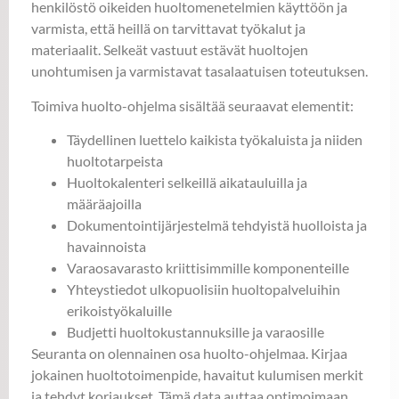
henkilöstö oikeiden huoltomenetelmien käyttöön ja
varmista, että heillä on tarvittavat työkalut ja
materiaalit. Selkeät vastuut estävät huoltojen
unohtumisen ja varmistavat tasalaatuisen toteutuksen.
Toimiva huolto-ohjelma sisältää seuraavat elementit:
Täydellinen luettelo kaikista työkaluista ja niiden
huoltotarpeista
Huoltokalenteri selkeillä aikatauluilla ja
määräajoilla
Dokumentointijärjestelmä tehdyistä huolloista ja
havainnoista
Varaosavarasto kriittisimmille komponenteille
Yhteystiedot ulkopuolisiin huoltopalveluihin
erikoistyökaluille
Budjetti huoltokustannuksille ja varaosille
Seuranta on olennainen osa huolto-ohjelmaa. Kirjaa
jokainen huoltotoimenpide, havaitut kulumisen merkit
ja tehdyt korjaukset. Tämä data auttaa optimoimaan