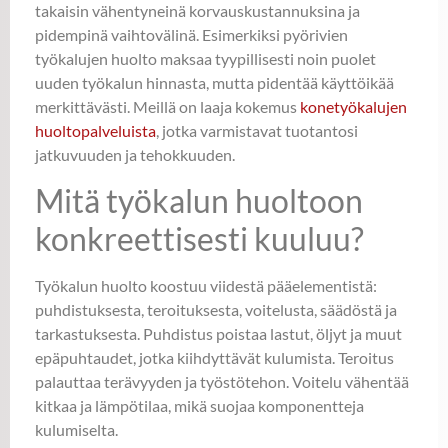
takaisin vähentyneinä korvauskustannuksina ja
pidempinä vaihtovälinä. Esimerkiksi pyörivien
työkalujen huolto maksaa tyypillisesti noin puolet
uuden työkalun hinnasta, mutta pidentää käyttöikää
merkittävästi. Meillä on laaja kokemus
konetyökalujen
huoltopalveluista
, jotka varmistavat tuotantosi
jatkuvuuden ja tehokkuuden.
Mitä työkalun huoltoon
konkreettisesti kuuluu?
Työkalun huolto koostuu viidestä pääelementistä:
puhdistuksesta, teroituksesta, voitelusta, säädöstä ja
tarkastuksesta. Puhdistus poistaa lastut, öljyt ja muut
epäpuhtaudet, jotka kiihdyttävät kulumista. Teroitus
palauttaa terävyyden ja työstötehon. Voitelu vähentää
kitkaa ja lämpötilaa, mikä suojaa komponentteja
kulumiselta.