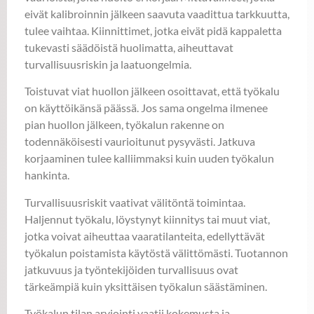
eivät kalibroinnin jälkeen saavuta vaadittua tarkkuutta,
tulee vaihtaa. Kiinnittimet, jotka eivät pidä kappaletta
tukevasti säädöistä huolimatta, aiheuttavat
turvallisuusriskin ja laatuongelmia.
Toistuvat viat huollon jälkeen osoittavat, että työkalu
on käyttöikänsä päässä. Jos sama ongelma ilmenee
pian huollon jälkeen, työkalun rakenne on
todennäköisesti vaurioitunut pysyvästi. Jatkuva
korjaaminen tulee kalliimmaksi kuin uuden työkalun
hankinta.
Turvallisuusriskit vaativat välitöntä toimintaa.
Haljennut työkalu, löystynyt kiinnitys tai muut viat,
jotka voivat aiheuttaa vaaratilanteita, edellyttävät
työkalun poistamista käytöstä välittömästi. Tuotannon
jatkuvuus ja työntekijöiden turvallisuus ovat
tärkeämpiä kuin yksittäisen työkalun säästäminen.
Työkalun tilan arviointi vaatii kokemusta ja