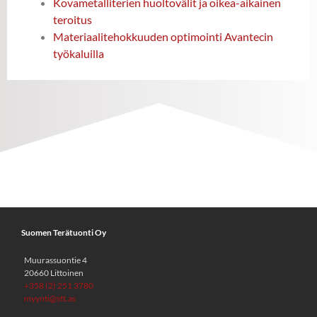
Kovametalliterien huoltovälit ja oikea-aikainen
teroitus
Materiaalitehokkuuden optimointi Avantecin
työkaluilla
Suomen Terätuonti Oy
Muurassuontie 4
20660 Littoinen
+358 (2) 251 3780
myynti@stt.as