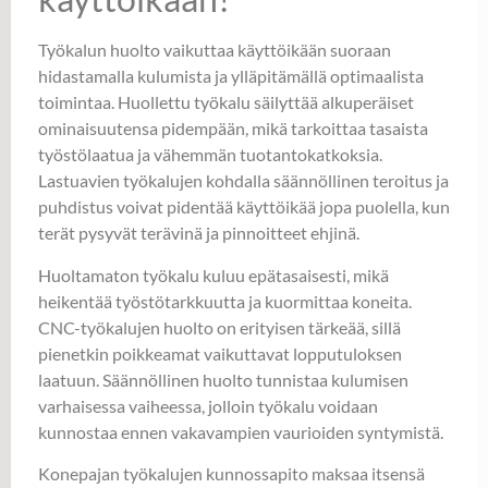
Työkalun huolto vaikuttaa käyttöikään suoraan
hidastamalla kulumista ja ylläpitämällä optimaalista
toimintaa. Huollettu työkalu säilyttää alkuperäiset
ominaisuutensa pidempään, mikä tarkoittaa tasaista
työstölaatua ja vähemmän tuotantokatkoksia.
Lastuavien työkalujen kohdalla säännöllinen teroitus ja
puhdistus voivat pidentää käyttöikää jopa puolella, kun
terät pysyvät terävinä ja pinnoitteet ehjinä.
Huoltamaton työkalu kuluu epätasaisesti, mikä
heikentää työstötarkkuutta ja kuormittaa koneita.
CNC-työkalujen huolto on erityisen tärkeää, sillä
pienetkin poikkeamat vaikuttavat lopputuloksen
laatuun. Säännöllinen huolto tunnistaa kulumisen
varhaisessa vaiheessa, jolloin työkalu voidaan
kunnostaa ennen vakavampien vaurioiden syntymistä.
Konepajan työkalujen kunnossapito maksaa itsensä