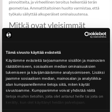
pinnoitteita, ja virheellinen teroitus heikentää terän
geometriaa. Ammattitaitoinen huolto varmistaa, että
työkalu säilyttää alkuperäiset ominaisuutensa.
Mitkä ovat yleisimmät
virheet työkalujen
huollossa?
Tämä sivusto käyttää evästeitä
Huollon laiminlyönti on yleisin virhe, joka lyhentää
Käytämme evästeitä tarjoamamme sisällön ja mainosten
työkalun käyttöikää dramaattisesti. Monet konepajat
räätälöimiseen, sosiaalisen median ominaisuuksien
siirtävät huoltoa kiireessä, kunnes työkalu hajoaa tai
tukemiseen ja kävijämäärämme analysoimiseen. Lisäksi
työstölaatu heikkenee merkittävästi. Tällöin
jaamme sosiaalisen median, mainosalan ja analytiikka-
korjauskustannukset ovat suuremmat ja
alan kumppaneillemme tietoja siitä, miten käytät
tuotantokatkokset pidempiä kuin säännöllisellä
sivustoamme. Kumppanimme voivat yhdistää näitä
huollolla.
tietoja muihin tietoihin, joita olet antanut heille tai joita on
Väärät puhdistusaineet vahingoittavat pinnoitteita ja
kerätty, kun olet käyttänyt heidän palvelujaan.
tiivisteitä. Liian aggressiiviset kemikaalit syövyttävät