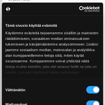
Polundin kiskot ovat karkaistuja ja
hiottuja, joten siinäkin tapauksessa, että
kappale halutaan kiinnittää esimerkiksi
Tämä sivusto käyttää evästeitä
kiinnitysraudoilla, Polundin kiskon voi
Käytämme evästeitä tarjoamamme sisällön ja mainosten
tyhjentää ja käyttää kappaleen
räätälöimiseen, sosiaalisen median ominaisuuksien
korotukseen pöydän pinnasta.
tukemiseen ja kävijämäärämme analysoimiseen. Lisäksi
jaamme sosiaalisen median, mainosalan ja analytiikka-
Karusellisorveissa saavutetaan
alan kumppaneillemme tietoja siitä, miten käytät
merkittävä etu verrattuna
sivustoamme. Kumppanimme voivat yhdistää näitä
leukalaatikoihin
, koska urien
tietoja muihin tietoihin, joita olet antanut heille tai joita on
puhdistamiseen ennen leukalaatikon
kerätty, kun olet käyttänyt heidän palvelujaan.
siirtoa kuluu jopa tunti – tai ylikin.
Suostumuksen
Välttämätön
valinta
Mieltymykset