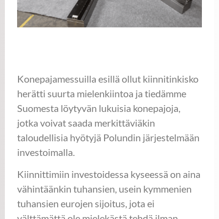
Konepajamessuilla esillä ollut kiinnitinkisko
herätti suurta mielenkiintoa ja tiedämme
Suomesta löytyvän lukuisia konepajoja,
jotka voivat saada merkittäviäkin
taloudellisia hyötyjä Polundin järjestelmään
investoimalla.
Kiinnittimiin investoidessa kyseessä on aina
vähintäänkin tuhansien, usein kymmenien
tuhansien eurojen sijoitus, jota ei
välttämättä ole mielekästä tehdä ilman