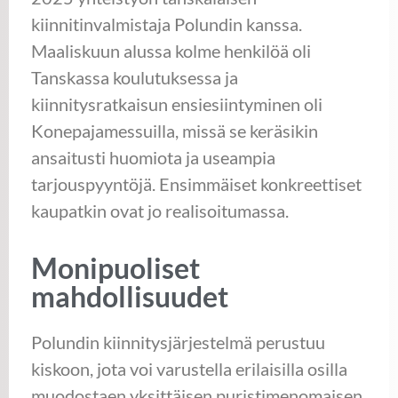
kiinnitinvalmistaja Polundin kanssa.
Maaliskuun alussa kolme henkilöä oli
Tanskassa koulutuksessa ja
kiinnitysratkaisun ensiesiintyminen oli
Konepajamessuilla, missä se keräsikin
ansaitusti huomiota ja useampia
tarjouspyyntöjä. Ensimmäiset konkreettiset
kaupatkin ovat jo realisoitumassa.
Monipuoliset
mahdollisuudet
Polundin kiinnitysjärjestelmä perustuu
kiskoon, jota voi varustella erilaisilla osilla
muodostaen yksittäisen puristimenomaisen