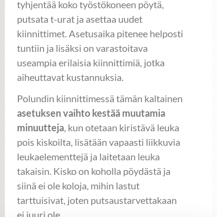
tyhjentää koko työstökoneen pöytä,
putsata t-urat ja asettaa uudet
kiinnittimet. Asetusaika pitenee helposti
tuntiin ja lisäksi on varastoitava
useampia erilaisia kiinnittimiä, jotka
aiheuttavat kustannuksia.
Polundin kiinnittimessä tämän kaltainen
asetuksen vaihto kestää muutamia
minuutteja
, kun otetaan kiristävä leuka
pois kiskoilta, lisätään vapaasti liikkuvia
leukaelementtejä ja laitetaan leuka
takaisin. Kisko on koholla pöydästä ja
siinä ei ole koloja, mihin lastut
tarttuisivat, joten putsaustarvettakaan
ei juuri ole.