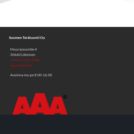
Suomen Terätuonti Oy
Muurassuontie 4
20660 Littoinen
+358 (2) 251 3780
myynti@stt.as
Avoinna ma-pe 8.00-16.00