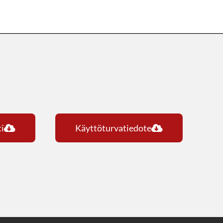
i
Käyttöturvatiedote