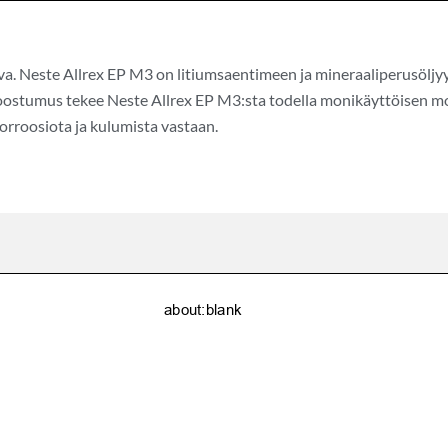
sva. Neste Allrex EP M3 on litiumsaentimeen ja mineraaliperusöljy
koostumus tekee Neste Allrex EP M3:sta todella monikäyttöisen m
korroosiota ja kulumista vastaan.