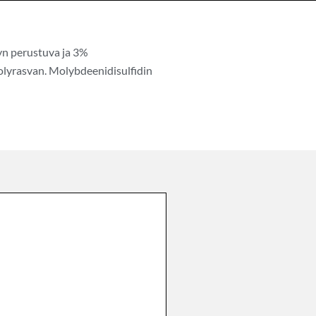
yn perustuva ja 3%
olyrasvan. Molybdeenidisulfidin