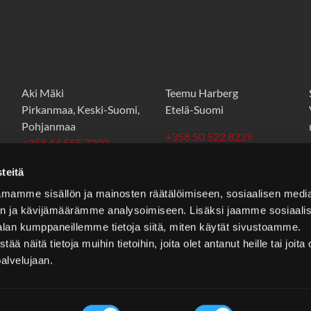
Aki Mäki
Teemu Harberg
Pirkanmaa, Keski-Suomi,
Etelä-Suomi
Pohjanmaa
+358 50 522 8229
+358 44 555 7300
teemu.harberg@stt.as
aki.maki@stt.as
teitä
mamme sisällön ja mainosten räätälöimiseen, sosiaalisen medi
n ja kävijämäärämme analysoimiseen. Lisäksi jaamme sosiaali
alan kumppaneillemme tietoja siitä, miten käytät sivustoamme.
näitä tietoja muihin tietoihin, joita olet antanut heille tai joita 
palvelujaan.