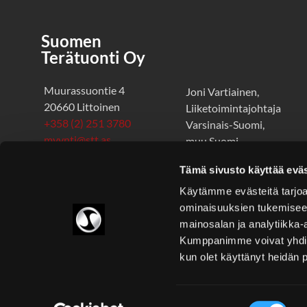
Suomen
Terätuonti Oy
Muurassuontie 4
Joni Vartiainen,
20660 Littoinen
Liiketoimintajohtaja
+358 (2) 251 3780
Varsinais-Suomi,
myynti@stt.as
muu Suomi
+358 50 360 9044
Avoinna ma-pe 8.00-
Tämä sivusto käyttää eväs
joni.vartiainen@stt.as
16.00
Käytämme evästeitä tarjoa
ominaisuuksien tukemisee
mainosalan ja analytiikka-
Kumppanimme voivat yhdistää 
kun olet käyttänyt heidän 
Suostumuksen