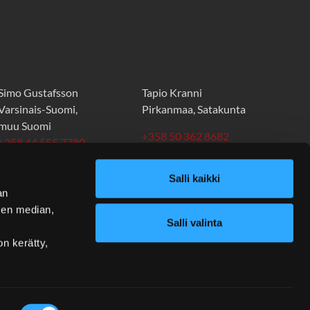
Simo Gustafsson
Tapio Kranni
Varsinais-Suomi,
Pirkanmaa, Satakunta
muu Suomi
+358 50 362 8682
+358 44 555 7780
tapio.kranni@stt.as
simo.gustafsson@stt.as
Salli kaikki
an
sen median,
Salli valinta
on kerätty,