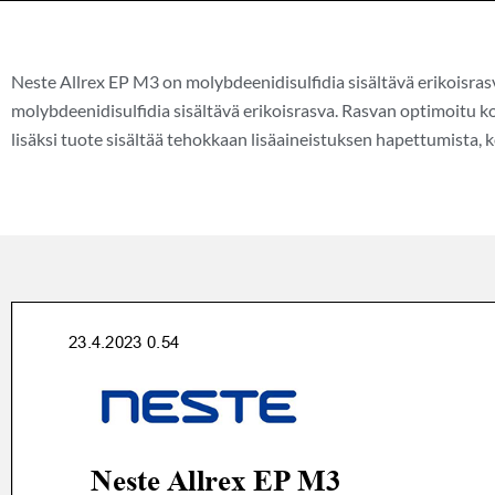
Neste Allrex EP M3 on molybdeenidisulfidia sisältävä erikoisra
molybdeenidisulfidia sisältävä erikoisrasva. Rasvan optimoitu 
lisäksi tuote sisältää tehokkaan lisäaineistuksen hapettumista, 