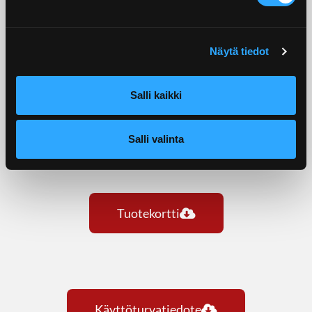
Näytä tiedot
Salli kaikki
Salli valinta
Tuotekortti
Käyttöturvatiedote