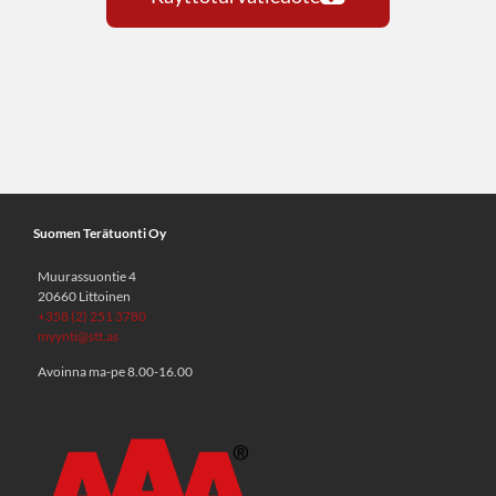
Suomen Terätuonti Oy
Muurassuontie 4
20660 Littoinen
+358 (2) 251 3780
myynti@stt.as
Avoinna ma-pe 8.00-16.00