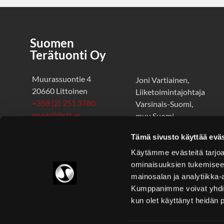
Suomen
Terätuonti Oy
Muurassuontie 4
Joni Vartiainen,
20660 Littoinen
Liiketoimintajohtaja
+358 (2) 251 3780
Varsinais-Suomi,
myynti@stt.as
muu Suomi
+358 50 360 9044
Avoinna ma-pe 8.00-
Tämä sivusto käyttää eväs
joni.vartiainen@stt.as
16.00
Käytämme evästeitä tarjoa
ominaisuuksien tukemisee
mainosalan ja analytiikka-
Kumppanimme voivat yhdistää 
kun olet käyttänyt heidän 