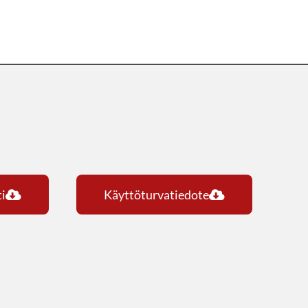
i
Käyttöturvatiedote