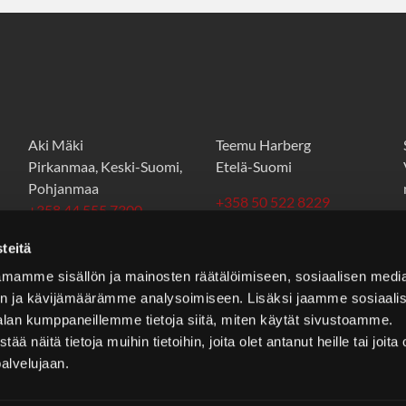
Aki Mäki
Teemu Harberg
Pirkanmaa, Keski-Suomi,
Etelä-Suomi
Pohjanmaa
+358 50 522 8229
+358 44 555 7300
teemu.harberg@stt.as
aki.maki@stt.as
teitä
mamme sisällön ja mainosten räätälöimiseen, sosiaalisen medi
n ja kävijämäärämme analysoimiseen. Lisäksi jaamme sosiaali
alan kumppaneillemme tietoja siitä, miten käytät sivustoamme.
näitä tietoja muihin tietoihin, joita olet antanut heille tai joita 
palvelujaan.