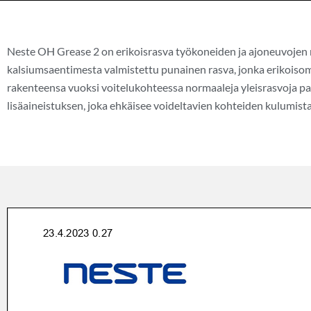
Neste OH Grease 2 on erikoisrasva työkoneiden ja ajoneuvojen 
kalsiumsaentimesta valmistettu punainen rasva, jonka erikoisom
rakenteensa vuoksi voitelukohteessa normaaleja yleisrasvoja pa
lisäaineistuksen, joka ehkäisee voideltavien kohteiden kulumista