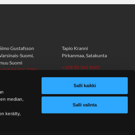
Simo Gustafsson
Tapio Kranni
Varsinais-Suomi,
Pirkanmaa, Satakunta
muu Suomi
+358 50 362 8682
+358 44 555 7780
tapio.kranni@stt.as
simo.gustafsson@stt.as
Salli kaikki
an
sen median,
Salli valinta
on kerätty,