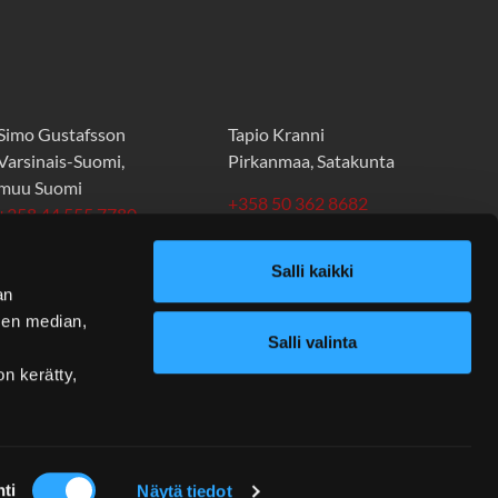
Simo Gustafsson
Tapio Kranni
Varsinais-Suomi,
Pirkanmaa, Satakunta
muu Suomi
+358 50 362 8682
+358 44 555 7780
tapio.kranni@stt.as
simo.gustafsson@stt.as
Salli kaikki
an
sen median,
Salli valinta
on kerätty,
ti
Näytä tiedot