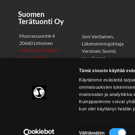
Suomen
Terätuonti Oy
Muurassuontie 4
Joni Vartiainen,
20660 Littoinen
Liiketoimintajohtaja
+358 (2) 251 3780
Varsinais-Suomi,
myynti@stt.as
muu Suomi
+358 50 360 9044
Avoinna ma-pe 8.00-
Tämä sivusto käyttää eväs
joni.vartiainen@stt.as
16.00
Käytämme evästeitä tarjoa
ominaisuuksien tukemisee
mainosalan ja analytiikka-
Kumppanimme voivat yhdistää 
kun olet käyttänyt heidän 
Suostumuksen
Välttämätön