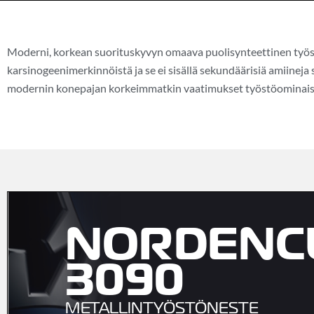
Moderni, korkean suorituskyvyn omaava puolisynteettinen työs
karsinogeenimerkinnöistä ja se ei sisällä sekundäärisiä amiine
modernin konepajan korkeimmatkin vaatimukset työstöominais