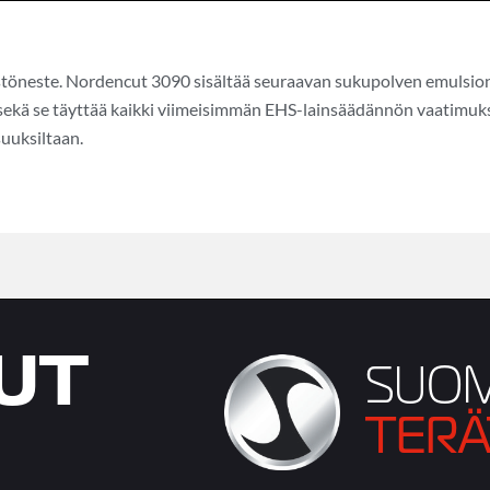
töneste. Nordencut 3090 sisältää seuraavan sukupolven emulsio
ja sekä se täyttää kaikki viimeisimmän EHS-lainsäädännön vaatimu
uuksiltaan.