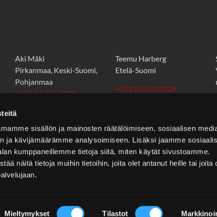
Aki Mäki
Teemu Harberg
Pirkanmaa, Keski-Suomi,
Etelä-Suomi
Pohjanmaa
+358 50 522 8229
+358 44 555 7300
teemu.harberg@stt.as
aki.maki@stt.as
teitä
mamme sisällön ja mainosten räätälöimiseen, sosiaalisen medi
n ja kävijämäärämme analysoimiseen. Lisäksi jaamme sosiaali
alan kumppaneillemme tietoja siitä, miten käytät sivustoamme.
näitä tietoja muihin tietoihin, joita olet antanut heille tai joita 
palvelujaan.
Mieltymykset
Tilastot
Markkinoin