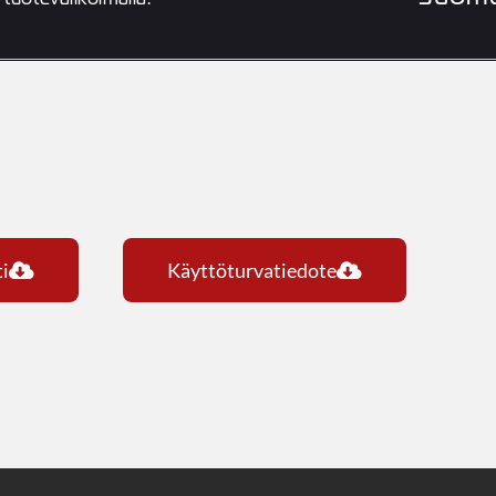
i
Käyttöturvatiedote