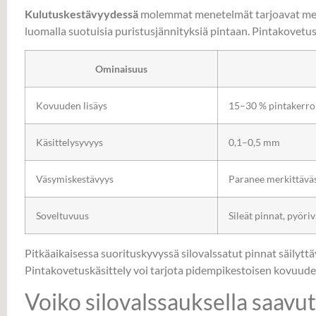
Kulutuskestävyydessä
molemmat menetelmät tarjoavat merki
luomalla suotuisia puristusjännityksiä pintaan. Pintakovetu
Ominaisuus
Kovuuden lisäys
15–30 % pintakerro
Käsittelysyvyys
0,1–0,5 mm
Väsymiskestävyys
Paranee merkittäväs
Soveltuvuus
Sileät pinnat, pyöriv
Pitkäaikaisessa suorituskyvyssä silovalssatut pinnat säilytt
Pintakovetuskäsittely voi tarjota pidempikestoisen kovuuden,
Voiko silovalssauksella saavu