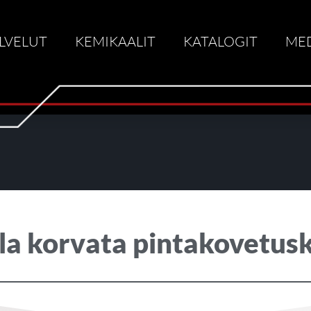
LVELUT
KEMIKAALIT
KATALOGIT
ME
lla korvata pintakovetusk