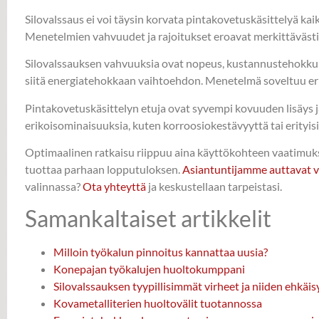
Silovalssaus ei voi täysin korvata pintakovetuskäsittelyä kai
Menetelmien vahvuudet ja rajoitukset eroavat merkittävästi,
Silovalssauksen vahvuuksia ovat nopeus, kustannustehokkuus 
siitä energiatehokkaan vaihtoehdon. Menetelmä soveltuu erity
Pintakovetuskäsittelyn etuja ovat syvempi kovuuden lisäys
erikoisominaisuuksia, kuten korroosiokestävyyttä tai erityisiä
Optimaalinen ratkaisu riippuu aina käyttökohteen vaatimuksi
tuottaa parhaan lopputuloksen.
Asiantuntijamme auttavat 
valinnassa?
Ota yhteyttä
ja keskustellaan tarpeistasi.
Samankaltaiset artikkelit
Milloin työkalun pinnoitus kannattaa uusia?
Konepajan työkalujen huoltokumppani
Silovalssauksen tyypillisimmät virheet ja niiden ehkäis
Kovametalliterien huoltovälit tuotannossa