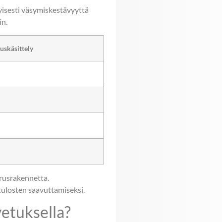
yisesti väsymiskestävyyttä
in.
uskäsittely
erusrakennetta.
tulosten saavuttamiseksi.
vetuksella?