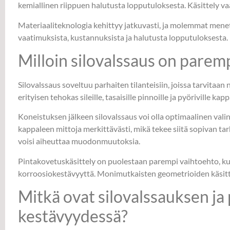
kemiallinen riippuen halutusta lopputuloksesta. Käsittely vaat
Materiaaliteknologia kehittyy jatkuvasti, ja molemmat mene
vaatimuksista, kustannuksista ja halutusta lopputuloksesta.
Milloin silovalssaus on parem
Silovalssaus soveltuu parhaiten tilanteisiin, joissa tarvit
erityisen tehokas sileille, tasaisille pinnoille ja pyöriville kap
Koneistuksen jälkeen silovalssaus voi olla optimaalinen vali
kappaleen mittoja merkittävästi, mikä tekee siitä sopivan tar
voisi aiheuttaa muodonmuutoksia.
Pintakovetuskäsittely on puolestaan parempi vaihtoehto, ku
korroosiokestävyyttä. Monimutkaisten geometrioiden käsitte
Mitkä ovat silovalssauksen j
kestävyydessä?