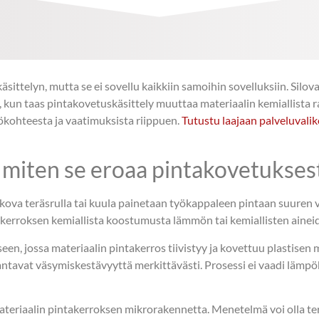
äsittelyn, mutta se ei sovellu kaikkiin samoihin sovelluksiin. Silo
 kun taas pintakovetuskäsittely muuttaa materiaalin kemiallista
tökohteesta ja vaatimuksista riippuen.
Tutustu laajaan palveluval
ja miten se eroaa pintakovetukses
ova teräsrulla tai kuula painetaan työkappaleen pintaan suuren 
kerroksen kemiallista koostumusta lämmön tai kemiallisten aineid
n, jossa materiaalin pintakerros tiivistyy ja kovettuu plastise
tavat väsymiskestävyyttä merkittävästi. Prosessi ei vaadi lämpökä
materiaalin pintakerroksen mikrorakennetta. Menetelmä voi olla te