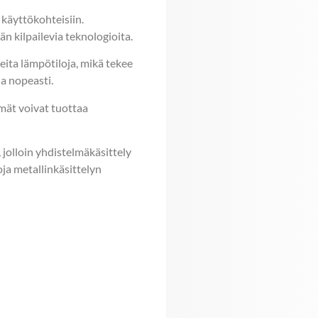
 käyttökohteisiin.
n kilpailevia teknologioita.
eita lämpötiloja, mikä tekee
a nopeasti.
mät voivat tuottaa
jolloin yhdistelmäkäsittely
oja metallinkäsittelyn