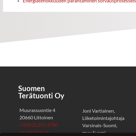
Energiatehokkuuden parantaminen sorvausprosesseis
Suomen
Terätuonti Oy
Muurassuontie 4
Joni Vartiainen,
20660 Littoinen
Liiketoimintajohtaja
+358 (2) 251 3780
Varsinais-Suomi,
myynti@stt.as
muu Suomi