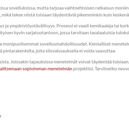
kissa sovelluksissa, mutta tarjoaa vaihtoehtoisen ratkaisun moniin
 mikä tekee niistä toisiaan täydentäviä pikemminkin kuin keskenää
ja ympäristöystävällisyys. Prosessi ei vaadi kemikaaleja tai kork
isen hyvin sarjatuotantoon, jossa tarvitaan tasalaatuisia tuloksi
 ja monipuolisemmat sovellusmahdollisuudet. Kemialliset menetel
 pintarakenteita, joita silovalssauksella ei voida saavuttaa.
sta. Joissakin tapauksissa menetelmät voivat täydentää toisiaan, 
valitsemaan sopivimman menetelmän
projektiisi. Tarvitsetko neuv
y