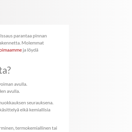
valssaus parantaa pinnan
 rakennetta. Molemmat
ikoimaamme
ja löydä
ta?
voiman avulla.
en avulla.
n muokkauksen seurauksena.
sittelyä eikä kemiallisia
rminen, termokemiallinen tai