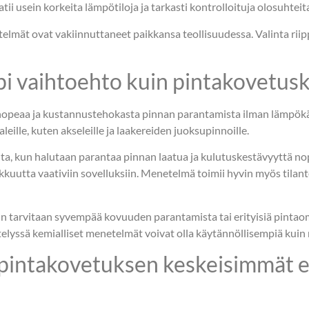
ii usein korkeita lämpötiloja ja tarkasti kontrolloituja olosuhteit
telmät ovat vakiinnuttaneet paikkansa teollisuudessa. Valinta ri
pi vaihtoehto kuin pintakovetusk
aan nopeaa ja kustannustehokasta pinnan parantamista ilman lämpö
paleille, kuten akseleille ja laakereiden juoksupinnoille.
nta, kun halutaan parantaa pinnan laatua ja kulutuskestävyyttä no
kkuutta vaativiin sovelluksiin. Menetelmä toimii hyvin myös tilant
n tarvitaan syvempää kovuuden parantamista tai erityisiä pintao
lyssä kemialliset menetelmät voivat olla käytännöllisempiä kuin
a pintakovetuksen keskeisimmät 