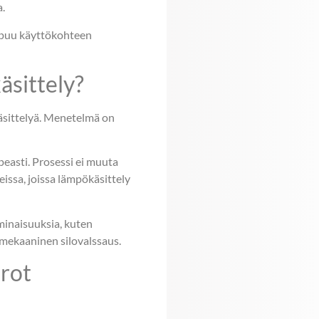
a.
ippuu käyttökohteen
äsittely?
käsittelyä. Menetelmä on
peasti. Prosessi ei muuta
eissa, joissa lämpökäsittely
minaisuuksia, kuten
 mekaaninen silovalssaus.
erot