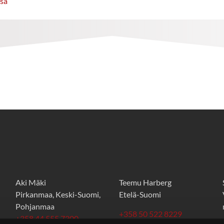
sa
Aki Mäki
Teemu Harberg
Pirkanmaa, Keski-Suomi,
Etelä-Suomi
Pohjanmaa
+358 50 522 8229
+358 44 555 7300