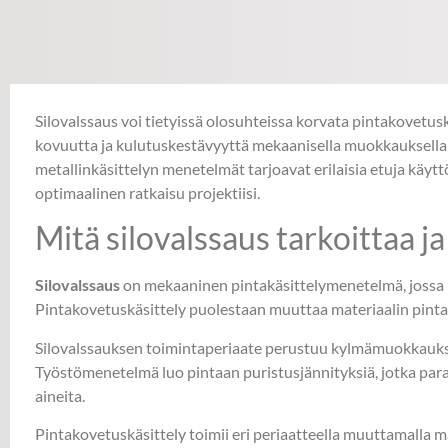
Silovalssaus voi tietyissä olosuhteissa korvata pintakovetusk
kovuutta ja kulutuskestävyyttä mekaanisella muokkauksella,
metallinkäsittelyn menetelmät tarjoavat erilaisia etuja käyt
optimaalinen ratkaisu projektiisi.
Mitä silovalssaus tarkoittaa 
Silovalssaus
on mekaaninen pintakäsittelymenetelmä, jossa k
Pintakovetuskäsittely puolestaan muuttaa materiaalin pinta
Silovalssauksen toimintaperiaate perustuu kylmämuokkauksee
Työstömenetelmä luo pintaan puristusjännityksiä, jotka paran
aineita.
Pintakovetuskäsittely toimii eri periaatteella muuttamalla 