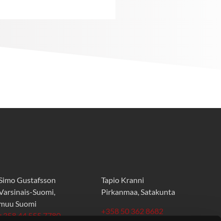
Simo Gustafsson
Tapio Kranni
Varsinais-Suomi,
Pirkanmaa, Satakunta
muu Suomi
+358 50 362 8682
+358 44 555 7780