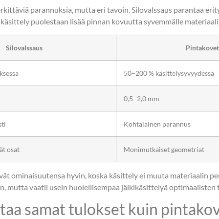
ttäviä parannuksia, mutta eri tavoin. Silovalssaus parantaa erit
skäsittely puolestaan lisää pinnan kovuutta syvemmälle materiaali
Silovalssaus
Pintakovet
ksessa
50–200 % käsittelysyvyydessä
0,5–2,0 mm
ti
Kohtalainen parannus
ät osat
Monimutkaiset geometriat
ävät ominaisuutensa hyvin, koska käsittely ei muuta materiaalin p
 mutta vaatii usein huolellisempaa jälkikäsittelyä optimaalisten 
ttaa samat tulokset kuin pintako