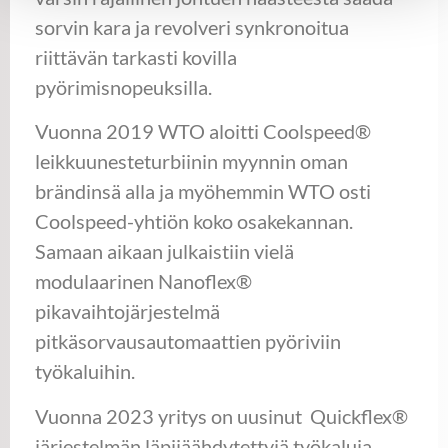
sorvin kara ja revolveri synkronoitua
riittävän tarkasti kovilla
pyörimisnopeuksilla.
Vuonna 2019 WTO aloitti Coolspeed®
leikkuunesteturbiinin myynnin oman
brändinsä alla ja myöhemmin WTO osti
Coolspeed-yhtiön koko osakekannan.
Samaan aikaan julkaistiin vielä
modulaarinen Nanoflex®
pikavaihtojärjestelmä
pitkäsorvausautomaattien pyöriviin
työkaluihin.
Vuonna 2023 yritys on uusinut Quickflex®
järjestelmän läpijäähdytettyjä työkaluja.