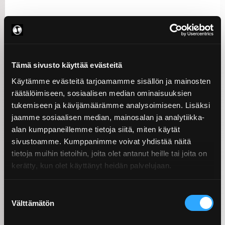
Tämä sivusto käyttää evästeitä
Käytämme evästeitä tarjoamamme sisällön ja mainosten
räätälöimiseen, sosiaalisen median ominaisuuksien
tukemiseen ja kävijämäärämme analysoimiseen. Lisäksi
jaamme sosiaalisen median, mainosalan ja analytiikka-
alan kumppaneillemme tietoja siitä, miten käytät
sivustoamme. Kumppanimme voivat yhdistää näitä
tietoja muihin tietoihin, joita olet antanut heille tai joita on
kerätty, kun olet käyttänyt heidän palvelujaan.
Ainutlaatuisia työkaluja ja
Suostumuksen
kehitystyötä
Välttämätön
valinta