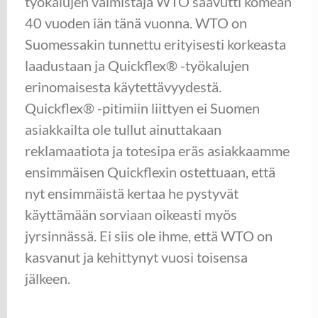
työkalujen valmistaja WTO saavutti komean
40 vuoden iän tänä vuonna. WTO on
Suomessakin tunnettu erityisesti korkeasta
laadustaan ja Quickflex® -työkalujen
erinomaisesta käytettävyydestä.
Quickflex® -pitimiin liittyen ei Suomen
asiakkailta ole tullut ainuttakaan
reklamaatiota ja totesipa eräs asiakkaamme
ensimmäisen Quickflexin ostettuaan, että
nyt ensimmäistä kertaa he pystyvät
käyttämään sorviaan oikeasti myös
jyrsinnässä. Ei siis ole ihme, että WTO on
kasvanut ja kehittynyt vuosi toisensa
jälkeen.