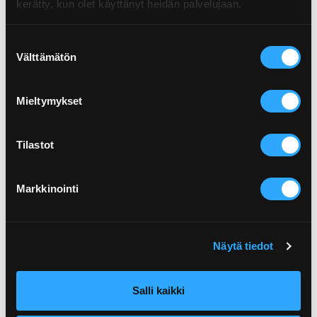
kerätty, kun olet käyttänyt heidän palvelujaan.
Suostumuksen
Välttämätön
valinta
Mieltymykset
Tilastot
Markkinointi
Näytä tiedot
Salli kaikki