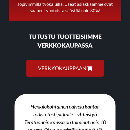
sopivimmilla työkaluilla. Useat asiakkaamme ovat
saaneet vuotuista säästöä noin 30%!
TUTUSTU TUOTTEISIIMME
VERKKOKAUPASSA
VERKKOKAUPPAAN
Henkilökohtainen palvelu kantaa
todistetusti pitkälle – yhteistyö
Terätuonnin kanssa on toiminut noin 10
vuotta. Olemme erittäin tyytyväisiä